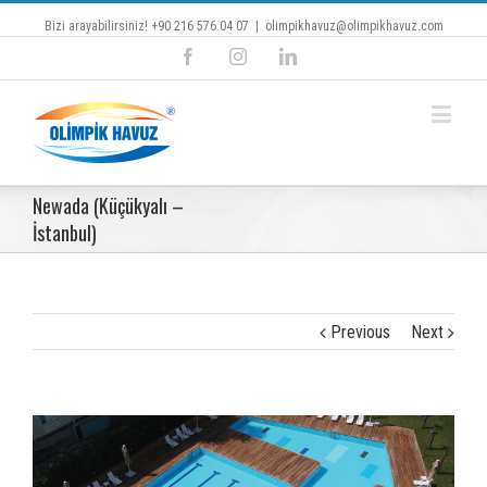
Bizi arayabilirsiniz! +90 216 576 04 07
|
olimpikhavuz@olimpikhavuz.com
Facebook
Instagram
Linkedin
Newada (Küçükyalı –
İstanbul)
Previous
Next