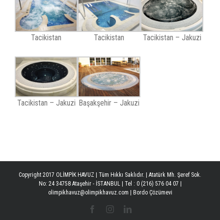
Tacikistan
Tacikistan
Tacikistan – Jakuzi
Tacikistan – Jakuzi
Başakşehir – Jakuzi
Copyright 2017 OLİMPİK HAVUZ | Tüm Hıkkı Saklıdır. | Atatürk Mh. Şeref Sok.
No: 24 34758 Ataşehir - İSTANBUL | Tel : 0 (216) 576 04 07 |
olimpikhavuz@olimpikhavuz.com |
Bordo Çözümevi
Facebook
Instagram
Linkedin