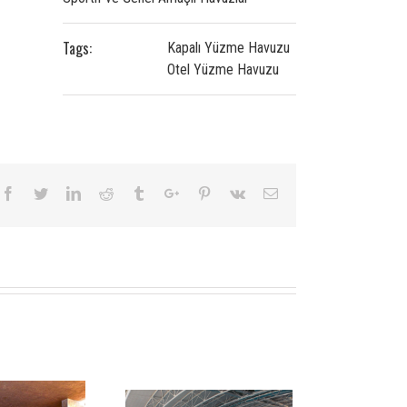
Tags:
Kapalı Yüzme Havuzu
Otel Yüzme Havuzu
Facebook
Twitter
Linkedin
Reddit
Tumblr
Google+
Pinterest
Vk
Email