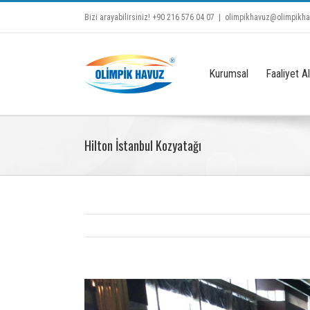
Bizi arayabilirsiniz! +90 216 576 04 07
|
olimpikhavuz@olimpikh
Kurumsal
Faaliyet Al
Hilton İstanbul Kozyatağı