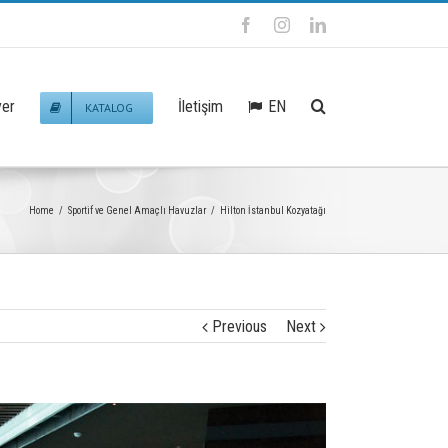
Facebook
Instagram
Linkedin
EN
yer
İletişim
KATALOG
Home
/
Sportif ve Genel Amaçlı Havuzlar
/
Hilton İstanbul Kozyatağı
Previous
Next