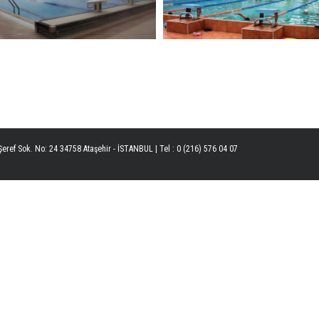
eref Sok. No: 24 34758 Ataşehir - İSTANBUL | Tel : 0 (216) 576 04 07