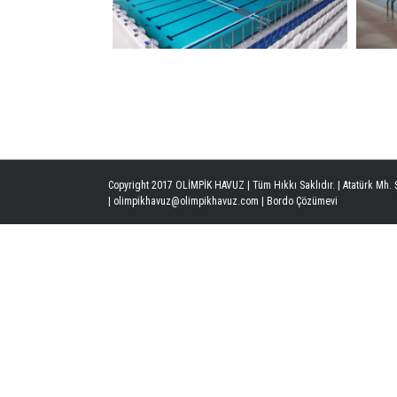
 Amaçlı Havuzlar
Copyright 2017 OLİMPİK HAVUZ | Tüm Hıkkı Saklıdır. | Atatürk Mh. Ş
| olimpikhavuz@olimpikhavuz.com |
Bordo Çözümevi