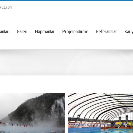
avuz.com
anları
Galeri
Ekipmanlar
Projelendirme
Referanslar
Kari
nerbahçe Spor Klübü (Kadıköy – İstanbul)
Sportif ve Genel Amaçlı Havuzlar