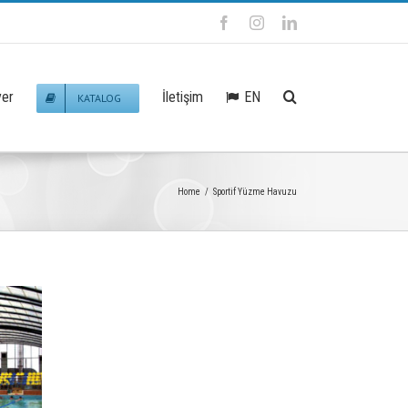
Facebook
Instagram
Linkedin
EN
yer
İletişim
KATALOG
Home
/
Sportif Yüzme Havuzu