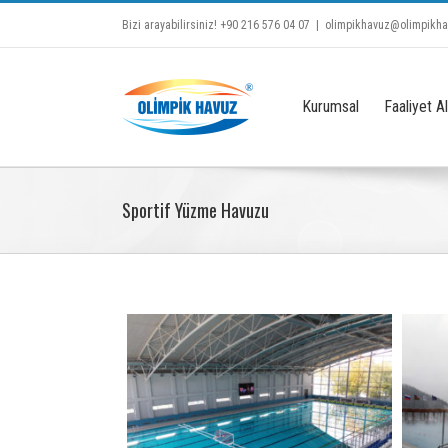
Bizi arayabilirsiniz! +90 216 576 04 07
|
olimpikhavuz@olimpikh
Kurumsal
Faaliyet Al
Sportif Yüzme Havuzu
iapark Tam Olimpik
Sochı Kış Olimpiyatları Tesisleri
Fe
Havuzu
Sportif ve Genel Amaçlı Havuzlar