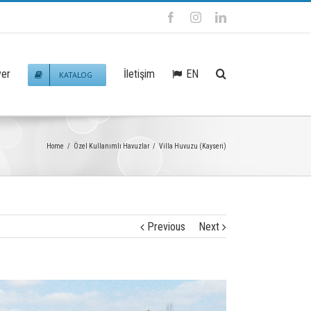
Facebook
Instagram
Linkedin
EN
yer
İletişim
KATALOG
Home
/
Özel Kullanımlı Havuzlar
/
Villa Huvuzu (Kayseri)
Previous
Next