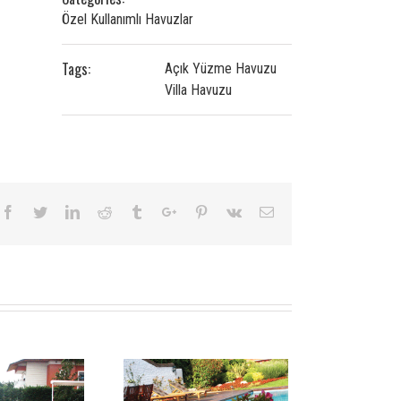
Özel Kullanımlı Havuzlar
Tags:
Açık Yüzme Havuzu
Villa Havuzu
Facebook
Twitter
Linkedin
Reddit
Tumblr
Google+
Pinterest
Vk
Email