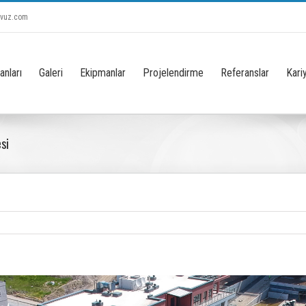
avuz.com
anları
Galeri
Ekipmanlar
Projelendirme
Referanslar
Kari
si