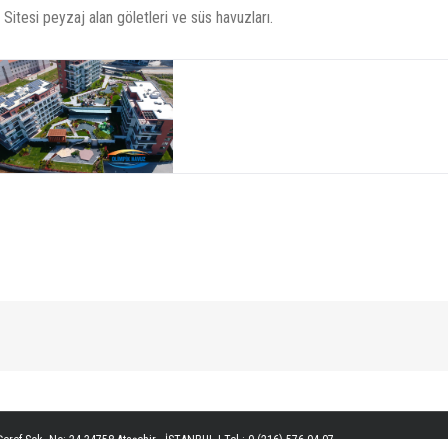
Sitesi peyzaj alan göletleri ve süs havuzları.
eref Sok. No: 24 34758 Ataşehir - İSTANBUL | Tel : 0 (216) 576 04 07