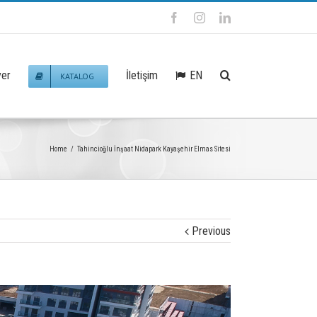
Facebook
Instagram
Linkedin
EN
yer
İletişim
KATALOG
Home
/
Tahincioğlu İnşaat Nidapark Kayaşehir Elmas Sitesi
Previous