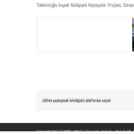
Tahincioğlu İnşaat Nidapark Kayaşehir Projesi, Elmas 
Lütfen paylaşmak istediğiniz platformu seçin!
Copyright 2017 OLİMPİK HAVUZ | Tüm Hıkkı Saklıdır. | Atatürk Mh. Ş