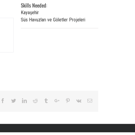
Skills Needed:
Kayaşehir
Süs Havuzları ve Göletler Projeleri
Facebook
Twitter
Linkedin
Reddit
Tumblr
Google+
Pinterest
Vk
Email