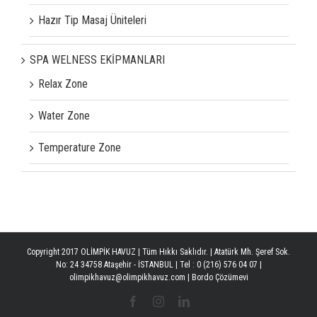
Hazır Tip Masaj Üniteleri
SPA WELNESS EKİPMANLARI
Relax Zone
Water Zone
Temperature Zone
Copyright 2017 OLİMPİK HAVUZ | Tüm Hıkkı Saklıdır. | Atatürk Mh. Şeref Sok.
No: 24 34758 Ataşehir - İSTANBUL | Tel : 0 (216) 576 04 07 |
olimpikhavuz@olimpikhavuz.com |
Bordo Çözümevi
Facebook
Instagram
Linkedin